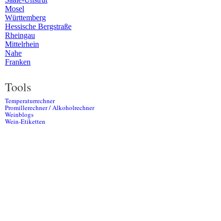
Mosel
Württemberg
Hessische Bergstraße
Rheingau
Mittelrhein
Nahe
Franken
Tools
Temperaturrechner
Promillerechner / Alkoholrechner
Weinblogs
Wein-Etiketten