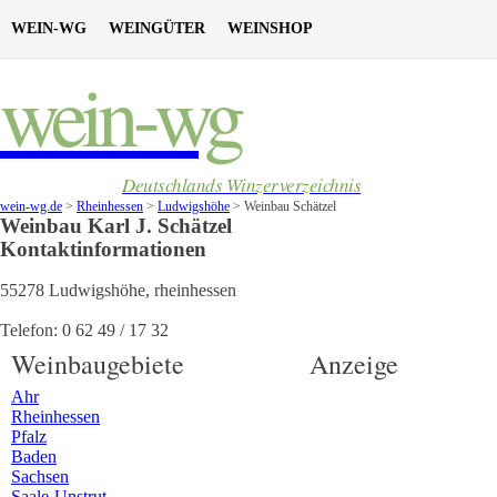
WEIN-WG
WEINGÜTER
WEINSHOP
wein-wg
Deutschlands Winzerverzeichnis
wein-wg.de
>
Rheinhessen
>
Ludwigshöhe
>
Weinbau Schätzel
Weinbau
Karl J.
Schätzel
Kontaktinformationen
55278
Ludwigshöhe
,
rheinhessen
Telefon:
0 62 49 / 17 32
Weinbaugebiete
Anzeige
Ahr
Rheinhessen
Pfalz
Baden
Sachsen
Saale-Unstrut