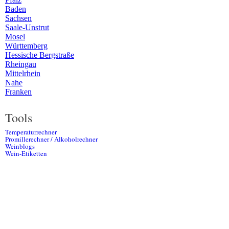
Baden
Sachsen
Saale-Unstrut
Mosel
Württemberg
Hessische Bergstraße
Rheingau
Mittelrhein
Nahe
Franken
Tools
Temperaturrechner
Promillerechner / Alkoholrechner
Weinblogs
Wein-Etiketten