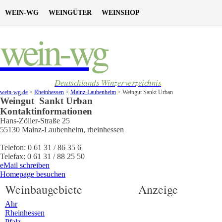
WEIN-WG
WEINGÜTER
WEINSHOP
wein-wg
Deutschlands Winzerverzeichnis
wein-wg.de
>
Rheinhessen
>
Mainz-Laubenheim
>
Weingut Sankt Urban
Weingut
Sankt Urban
Kontaktinformationen
Hans-Zöller-Straße 25
55130
Mainz-Laubenheim
,
rheinhessen
Telefon:
0 61 31 / 86 35 6
Telefax:
0 61 31 / 88 25 50
eMail schreiben
Homepage besuchen
Weinbaugebiete
Anzeige
Ahr
Rheinhessen
Pfalz