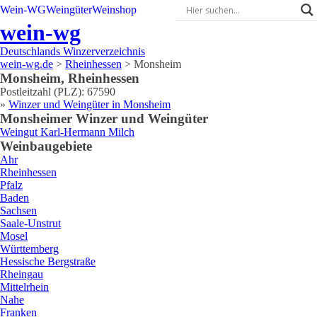
Wein-WG
Weingüter
Weinshop
wein-wg
Deutschlands Winzerverzeichnis
wein-wg.de
>
Rheinhessen
>
Monsheim
Monsheim
,
Rheinhessen
Postleitzahl (PLZ):
67590
»
Winzer und Weingüter in
Monsheim
Monsheim
er Winzer und Weingüter
Weingut
Karl-Hermann
Milch
Weinbaugebiete
Ahr
Rheinhessen
Pfalz
Baden
Sachsen
Saale-Unstrut
Mosel
Württemberg
Hessische Bergstraße
Rheingau
Mittelrhein
Nahe
Franken