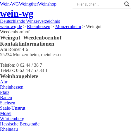
Wein-WG
Weingüter
Weinshop
wein-wg
Deutschlands Winzerverzeichnis
wein-wg.de
>
Rheinhessen
>
Monzernheim
>
Weingut
Weedenbornhof
Weingut
Weedenbornhof
Kontaktinformationen
Am Römer 4-6
55234
Monzernheim
,
rheinhessen
Telefon:
0 62 44 / 38 7
Telefax:
0 62 44 / 57 33 1
Weinbaugebiete
Ahr
Rheinhessen
Pfalz
Baden
Sachsen
Saale-Unstrut
Mosel
Württemberg
Hessische Bergstraße
Rheingau