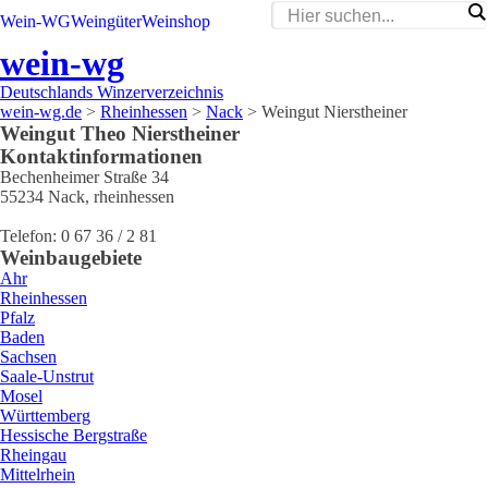
Wein-WG
Weingüter
Weinshop
wein-wg
Deutschlands Winzerverzeichnis
wein-wg.de
>
Rheinhessen
>
Nack
>
Weingut Nierstheiner
Weingut
Theo
Nierstheiner
Kontaktinformationen
Bechenheimer Straße 34
55234
Nack
,
rheinhessen
Telefon:
0 67 36 / 2 81
Weinbaugebiete
Ahr
Rheinhessen
Pfalz
Baden
Sachsen
Saale-Unstrut
Mosel
Württemberg
Hessische Bergstraße
Rheingau
Mittelrhein