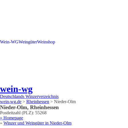
Wein-WG
Weingüter
Weinshop
wein-wg
Deutschlands Winzerverzeichnis
wein-wg.de
>
Rheinhessen
>
Nieder-Olm
Nieder-Olm
,
Rheinhessen
Postleitzahl (PLZ):
55268
» Homepage
»
Winzer und Weingüter in
Nieder-Olm