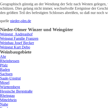
Geographisch günstig an der Wendung der Selz nach Westen gelegen, w
schützen. Dies gelang nicht immer, wechselvolle Ereignisse der Geschi
den größten Teil des befestigten Schlosses abreißen, so daß nur noch 
quelle
nieder-olm.de
Nieder-Olm
er Winzer und Weingüter
Weingut
Andreashof
Weingut
Familie
Franzen
Weinbau
Josef
Becker
Weingut
Kurt
Debo
Weinbaugebiete
Ahr
Rheinhessen
Pfalz
Baden
Sachsen
Saale-Unstrut
Mosel
Württemberg
Hessische Bergstraße
Rheingau
Mittelrhein
Nahe