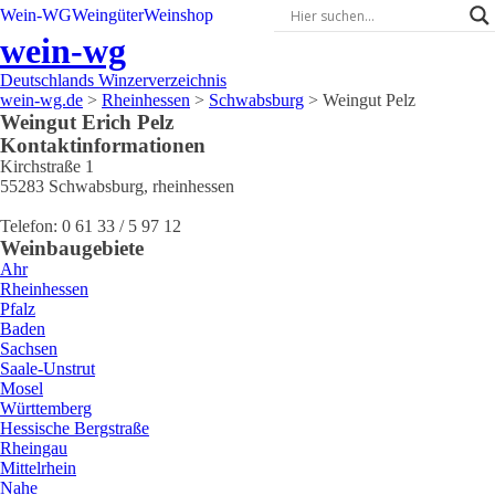
Wein-WG
Weingüter
Weinshop
wein-wg
Deutschlands Winzerverzeichnis
wein-wg.de
>
Rheinhessen
>
Schwabsburg
>
Weingut Pelz
Weingut
Erich
Pelz
Kontaktinformationen
Kirchstraße 1
55283
Schwabsburg
,
rheinhessen
Telefon:
0 61 33 / 5 97 12
Weinbaugebiete
Ahr
Rheinhessen
Pfalz
Baden
Sachsen
Saale-Unstrut
Mosel
Württemberg
Hessische Bergstraße
Rheingau
Mittelrhein
Nahe