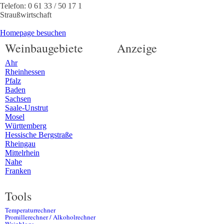
Telefon:
0 61 33 / 50 17 1
Straußwirtschaft
Homepage besuchen
Weinbaugebiete
Anzeige
Ahr
Rheinhessen
Pfalz
Baden
Sachsen
Saale-Unstrut
Mosel
Württemberg
Hessische Bergstraße
Rheingau
Mittelrhein
Nahe
Franken
Tools
Temperaturrechner
Promillerechner / Alkoholrechner