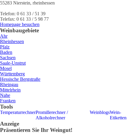
55283
Nierstein
,
rheinhessen
Telefon:
0 61 33 / 51 39
Telefax:
0 61 33 / 5 98 77
Homepage besuchen
Weinbaugebiete
Ahr
Rheinhessen
Pfalz
Baden
Sachsen
Saale-Unstrut
Mosel
Württemberg
Hessische Bergstraße
Rheingau
Mittelrhein
Nahe
Franken
Tools
Temperaturrechner
Promillerechner /
Weinblogs
Wein-
Alkoholrechner
Etiketten
Anzeige
Präsentieren Sie Ihr Weingut!