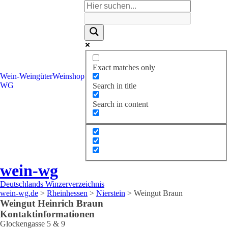
Exact matches only
Wein-
Weingüter
Weinshop
WG
Search in title
Search in content
wein-wg
Deutschlands Winzerverzeichnis
wein-wg.de
>
Rheinhessen
>
Nierstein
>
Weingut Braun
Weingut
Heinrich
Braun
Kontaktinformationen
Glockengasse 5 & 9