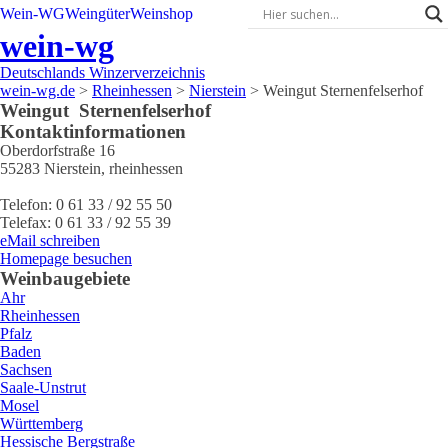
Wein-WG
Weingüter
Weinshop
wein-wg
Deutschlands Winzerverzeichnis
wein-wg.de
>
Rheinhessen
>
Nierstein
>
Weingut Sternenfelserhof
Weingut
Sternenfelserhof
Kontaktinformationen
Oberdorfstraße 16
55283
Nierstein
,
rheinhessen
Telefon:
0 61 33 / 92 55 50
Telefax:
0 61 33 / 92 55 39
eMail schreiben
Homepage besuchen
Weinbaugebiete
Ahr
Rheinhessen
Pfalz
Baden
Sachsen
Saale-Unstrut
Mosel
Württemberg
Hessische Bergstraße