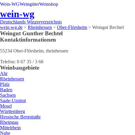
Wein-WG
Weingüter
Weinshop
wein-wg
Deutschlands Winzerverzeichnis
wein-wg.de
>
Rheinhessen
>
Ober-Flörsheim
>
Weingut Bechtel
Weingut
Gunther
Bechtel
Kontaktinformationen
55234
Ober-Flörsheim
,
rheinhessen
Telefon:
0 67 35 / 3 68
Weinbaugebiete
Ahr
Rheinhessen
Pfalz
Baden
Sachsen
Saale-Unstrut
Mosel
Württemberg
Hessische Bergstraße
Rheingau
Mittelrhein
Nahe