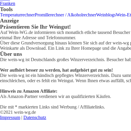
Franken
Tools
Temperaturrechner
Promillerechner / Alkoholrechner
Weinblogs
Wein-Et
Anzeige
Präsentieren Sie Ihr Weingut!
Auf Wein-WG.de informieren sich monatlich etliche tausend Besucher ü
einmal Ihre Adresse und Telefonnummer.
Über diese Grundversorgung hinaus können Sie sich auf der wein-wg pr
Weinkarte als Download. Ein Link zu Ihrer Homepage und die Angabe 
Über uns
Die wein-wg ist Deutschlands großes Winzerverzeichnis. Besucher ha
Wer aufhört besser zu werden, hat aufgehört gut zu sein!
Die wein-wg ist ein händisch gepflegtes Winzerverzeichnis. Dazu samm
einschleichen, oder es fehlt ein Weingut. Wenn Ihnen etwas auffällt, sc
Hinweis zu Amazon Affiliate:
Als Amazon-Partner verdienen wir an qualifizierten Käufen.
Die mit * markierten Links sind Werbung / Affiliatelinks.
©2021 wein-wg.de
Impressum
|
Datenschutz