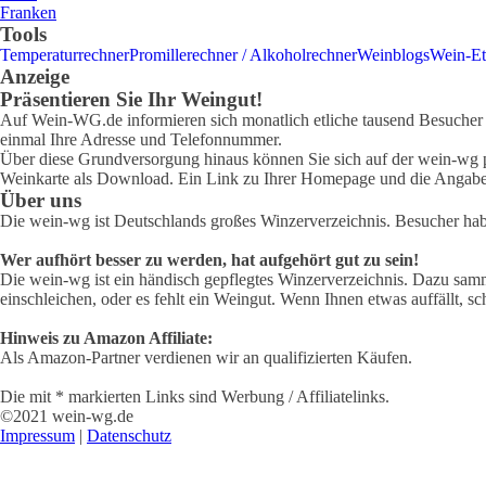
Franken
Tools
Temperaturrechner
Promillerechner / Alkoholrechner
Weinblogs
Wein-Et
Anzeige
Präsentieren Sie Ihr Weingut!
Auf Wein-WG.de informieren sich monatlich etliche tausend Besucher ü
einmal Ihre Adresse und Telefonnummer.
Über diese Grundversorgung hinaus können Sie sich auf der wein-wg pr
Weinkarte als Download. Ein Link zu Ihrer Homepage und die Angabe 
Über uns
Die wein-wg ist Deutschlands großes Winzerverzeichnis. Besucher ha
Wer aufhört besser zu werden, hat aufgehört gut zu sein!
Die wein-wg ist ein händisch gepflegtes Winzerverzeichnis. Dazu samm
einschleichen, oder es fehlt ein Weingut. Wenn Ihnen etwas auffällt, sc
Hinweis zu Amazon Affiliate:
Als Amazon-Partner verdienen wir an qualifizierten Käufen.
Die mit * markierten Links sind Werbung / Affiliatelinks.
©2021 wein-wg.de
Impressum
|
Datenschutz