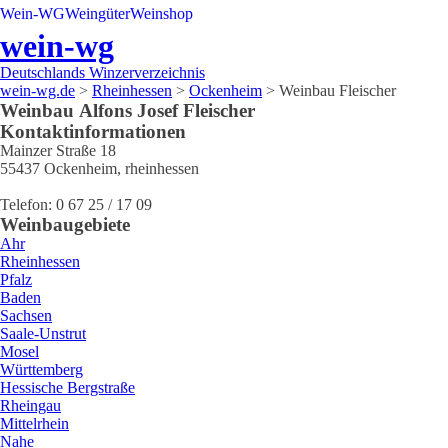
Wein-WG
Weingüter
Weinshop
wein-wg
Deutschlands Winzerverzeichnis
wein-wg.de
>
Rheinhessen
>
Ockenheim
>
Weinbau Fleischer
Weinbau
Alfons Josef
Fleischer
Kontaktinformationen
Mainzer Straße 18
55437
Ockenheim
,
rheinhessen
Telefon:
0 67 25 / 17 09
Weinbaugebiete
Ahr
Rheinhessen
Pfalz
Baden
Sachsen
Saale-Unstrut
Mosel
Württemberg
Hessische Bergstraße
Rheingau
Mittelrhein
Nahe