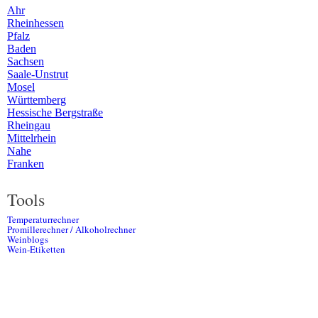
Ahr
Rheinhessen
Pfalz
Baden
Sachsen
Saale-Unstrut
Mosel
Württemberg
Hessische Bergstraße
Rheingau
Mittelrhein
Nahe
Franken
Tools
Temperaturrechner
Promillerechner / Alkoholrechner
Weinblogs
Wein-Etiketten