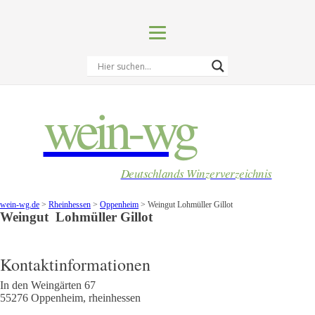
wein-wg
Deutschlands Winzerverzeichnis
wein-wg.de
>
Rheinhessen
>
Oppenheim
>
Weingut Lohmüller Gillot
Weingut
Lohmüller Gillot
Kontaktinformationen
In den Weingärten 67
55276
Oppenheim
,
rheinhessen