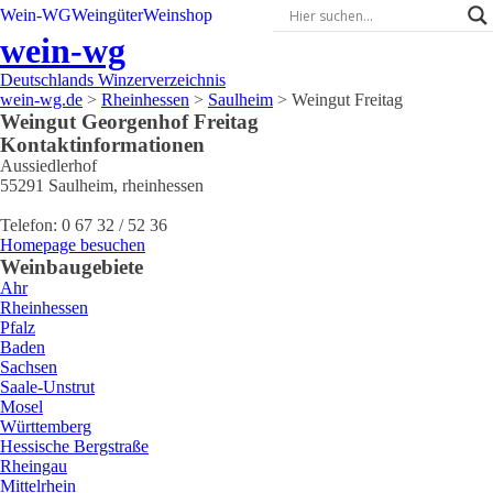
Wein-WG
Weingüter
Weinshop
wein-wg
Deutschlands Winzerverzeichnis
wein-wg.de
>
Rheinhessen
>
Saulheim
>
Weingut Freitag
Weingut
Georgenhof
Freitag
Kontaktinformationen
Aussiedlerhof
55291
Saulheim
,
rheinhessen
Telefon:
0 67 32 / 52 36
Homepage besuchen
Weinbaugebiete
Ahr
Rheinhessen
Pfalz
Baden
Sachsen
Saale-Unstrut
Mosel
Württemberg
Hessische Bergstraße
Rheingau
Mittelrhein