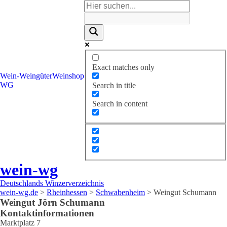
Exact matches only
Wein-
Weingüter
Weinshop
WG
Search in title
Search in content
wein-wg
Deutschlands Winzerverzeichnis
wein-wg.de
>
Rheinhessen
>
Schwabenheim
>
Weingut Schumann
Weingut
Jörn
Schumann
Kontaktinformationen
Marktplatz 7