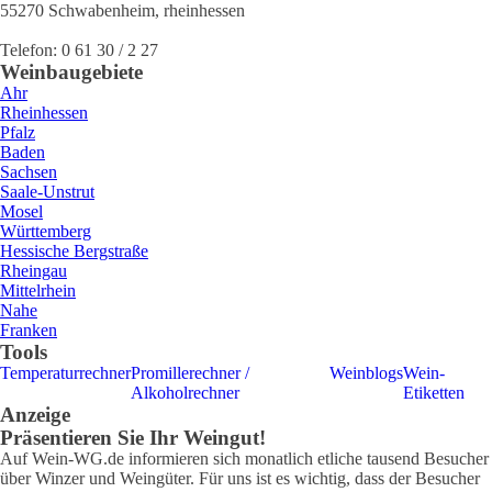
55270
Schwabenheim
,
rheinhessen
Telefon:
0 61 30 / 2 27
Weinbaugebiete
Ahr
Rheinhessen
Pfalz
Baden
Sachsen
Saale-Unstrut
Mosel
Württemberg
Hessische Bergstraße
Rheingau
Mittelrhein
Nahe
Franken
Tools
Temperaturrechner
Promillerechner /
Weinblogs
Wein-
Alkoholrechner
Etiketten
Anzeige
Präsentieren Sie Ihr Weingut!
Auf Wein-WG.de informieren sich monatlich etliche tausend Besucher
über Winzer und Weingüter. Für uns ist es wichtig, dass der Besucher