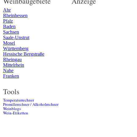
Weinbaugebiete
Anzeige
Ahr
Rheinhessen
Pfalz
Baden
Sachsen
Saale-Unstrut
Mosel
Württemberg
Hessische Bergstraße
Rheingau
Mittelrhein
Nahe
Franken
Tools
Temperaturrechner
Promillerechner / Alkoholrechner
Weinblogs
Wein-Etiketten