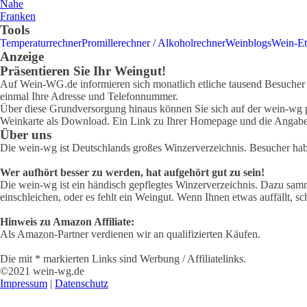
Nahe
Franken
Tools
Temperaturrechner
Promillerechner / Alkoholrechner
Weinblogs
Wein-Et
Anzeige
Präsentieren Sie Ihr Weingut!
Auf Wein-WG.de informieren sich monatlich etliche tausend Besucher ü
einmal Ihre Adresse und Telefonnummer.
Über diese Grundversorgung hinaus können Sie sich auf der wein-wg pr
Weinkarte als Download. Ein Link zu Ihrer Homepage und die Angabe 
Über uns
Die wein-wg ist Deutschlands großes Winzerverzeichnis. Besucher ha
Wer aufhört besser zu werden, hat aufgehört gut zu sein!
Die wein-wg ist ein händisch gepflegtes Winzerverzeichnis. Dazu samm
einschleichen, oder es fehlt ein Weingut. Wenn Ihnen etwas auffällt, sc
Hinweis zu Amazon Affiliate:
Als Amazon-Partner verdienen wir an qualifizierten Käufen.
Die mit * markierten Links sind Werbung / Affiliatelinks.
©2021 wein-wg.de
Impressum
|
Datenschutz