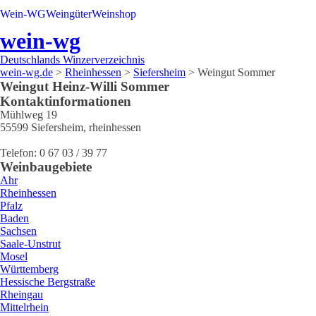
Wein-WG
Weingüter
Weinshop
wein-wg
Deutschlands Winzerverzeichnis
wein-wg.de
>
Rheinhessen
>
Siefersheim
>
Weingut Sommer
Weingut
Heinz-Willi
Sommer
Kontaktinformationen
Mühlweg 19
55599
Siefersheim
,
rheinhessen
Telefon:
0 67 03 / 39 77
Weinbaugebiete
Ahr
Rheinhessen
Pfalz
Baden
Sachsen
Saale-Unstrut
Mosel
Württemberg
Hessische Bergstraße
Rheingau
Mittelrhein