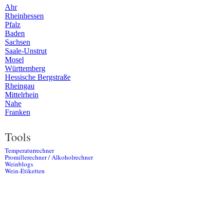
Ahr
Rheinhessen
Pfalz
Baden
Sachsen
Saale-Unstrut
Mosel
Württemberg
Hessische Bergstraße
Rheingau
Mittelrhein
Nahe
Franken
Tools
Temperaturrechner
Promillerechner / Alkoholrechner
Weinblogs
Wein-Etiketten