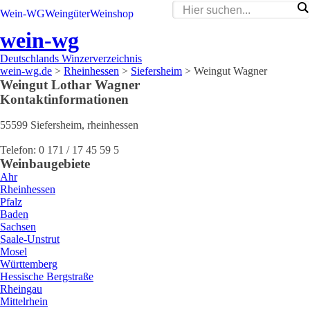
Wein-WG
Weingüter
Weinshop
wein-wg
Deutschlands Winzerverzeichnis
wein-wg.de
>
Rheinhessen
>
Siefersheim
>
Weingut Wagner
Weingut
Lothar
Wagner
Kontaktinformationen
55599
Siefersheim
,
rheinhessen
Telefon:
0 171 / 17 45 59 5
Weinbaugebiete
Ahr
Rheinhessen
Pfalz
Baden
Sachsen
Saale-Unstrut
Mosel
Württemberg
Hessische Bergstraße
Rheingau
Mittelrhein