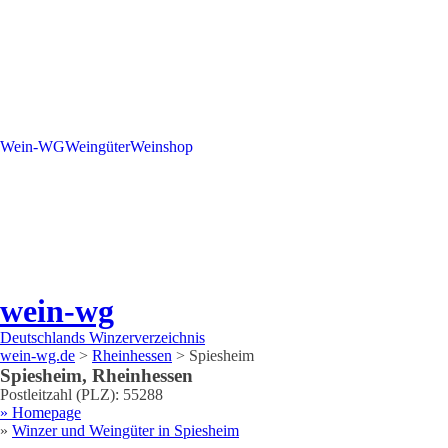
Wein-WG
Weingüter
Weinshop
wein-wg
Deutschlands Winzerverzeichnis
wein-wg.de
>
Rheinhessen
>
Spiesheim
Spiesheim
,
Rheinhessen
Postleitzahl (PLZ):
55288
» Homepage
»
Winzer und Weingüter in
Spiesheim