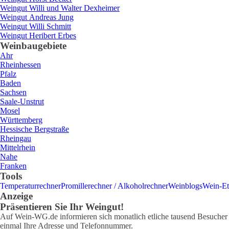
Weingut
Willi und Walter
Dexheimer
Weingut
Andreas
Jung
Weingut
Willi
Schmitt
Weingut
Heribert
Erbes
Weinbaugebiete
Ahr
Rheinhessen
Pfalz
Baden
Sachsen
Saale-Unstrut
Mosel
Württemberg
Hessische Bergstraße
Rheingau
Mittelrhein
Nahe
Franken
Tools
Temperaturrechner
Promillerechner / Alkoholrechner
Weinblogs
Wein-Et
Anzeige
Präsentieren Sie Ihr Weingut!
Auf Wein-WG.de informieren sich monatlich etliche tausend Besucher ü
einmal Ihre Adresse und Telefonnummer.