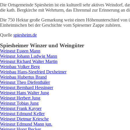
Die Ortsgemeinde Spiesheim ist ein kulturell sehr aktives Weindorf,
die kath. Bergkirche mit Wehrturm, das Ehrenmal zur Erinnerung an di
Die 750 Hektar große Gemarkung weist einen Höhenunterschied von übe
Einheimischen bei der Geschichte vom Spiesemer Zappe zuhören.
Quelle
spiesheim.de
Spiesheim
er Winzer und Weingüter
Weingut
Eugen
Mann
Weingut
Johann Ludwig
Mann
Weingut
Richard Walter
Martin
Weinbau
Volker
Berg
Weinbau
Hans-Siegfried
Dexheimer
Weinbau
Hubertus
Brand
Weingut
Theo
Diefenthäler
Weingut
Bernhard
Hessinger
Weingut
Hans Walter
Jung
Weingut
Herbert
Jung
Weingut
Tobias
Jung
Weingut
Frank
Kayser
Weingut
Edmund
Keller
Weingut
Dietmar
Kriesche
Weingut
Edmund
Mann jun.
Weingut
Horst
Becker