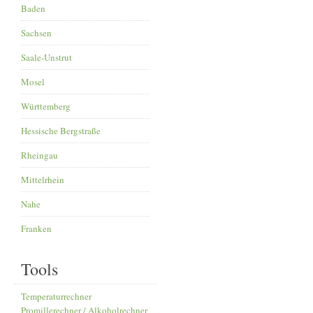
Baden
Sachsen
Saale-Unstrut
Mosel
Württemberg
Hessische Bergstraße
Rheingau
Mittelrhein
Nahe
Franken
Tools
Temperaturrechner
Promillerechner / Alkoholrechner