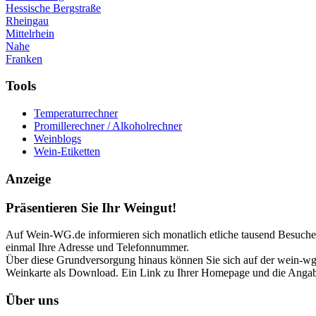
Hessische Bergstraße
Rheingau
Mittelrhein
Nahe
Franken
Tools
Temperaturrechner
Promillerechner / Alkoholrechner
Weinblogs
Wein-Etiketten
Anzeige
Präsentieren Sie Ihr Weingut!
Auf Wein-WG.de informieren sich monatlich etliche tausend Besucher 
einmal Ihre Adresse und Telefonnummer.
Über diese Grundversorgung hinaus können Sie sich auf der wein-wg p
Weinkarte als Download. Ein Link zu Ihrer Homepage und die Angabe
Über uns