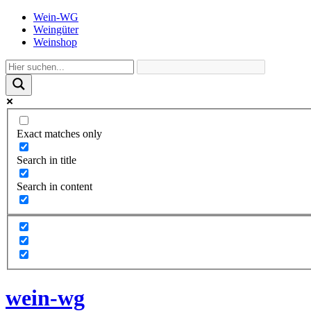
Wein-WG
Weingüter
Weinshop
Exact matches only
Search in title
Search in content
wein-wg