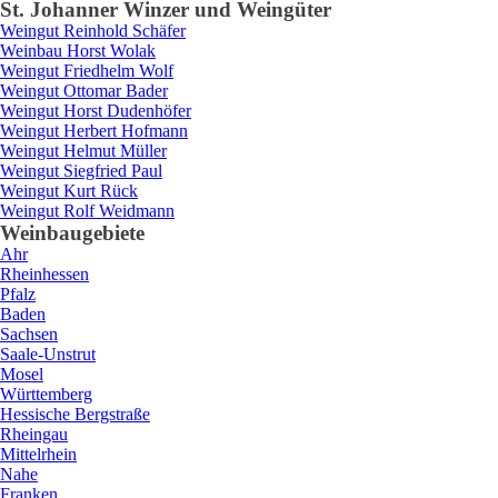
St. Johann
er Winzer und Weingüter
Weingut
Reinhold
Schäfer
Weinbau
Horst
Wolak
Weingut
Friedhelm
Wolf
Weingut
Ottomar
Bader
Weingut
Horst
Dudenhöfer
Weingut
Herbert
Hofmann
Weingut
Helmut
Müller
Weingut
Siegfried
Paul
Weingut
Kurt
Rück
Weingut
Rolf
Weidmann
Weinbaugebiete
Ahr
Rheinhessen
Pfalz
Baden
Sachsen
Saale-Unstrut
Mosel
Württemberg
Hessische Bergstraße
Rheingau
Mittelrhein
Nahe
Franken