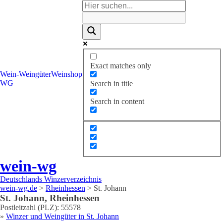
Exact matches only
Wein-
Weingüter
Weinshop
WG
Search in title
Search in content
wein-wg
Deutschlands Winzerverzeichnis
wein-wg.de
>
Rheinhessen
>
St. Johann
St. Johann
,
Rheinhessen
Postleitzahl (PLZ):
55578
»
Winzer und Weingüter in
St. Johann