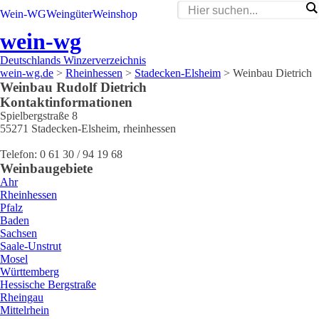
Wein-WG
Weingüter
Weinshop
wein-wg
Deutschlands Winzerverzeichnis
wein-wg.de
>
Rheinhessen
>
Stadecken-Elsheim
>
Weinbau Dietrich
Weinbau
Rudolf
Dietrich
Kontaktinformationen
Spielbergstraße 8
55271
Stadecken-Elsheim
,
rheinhessen
Telefon:
0 61 30 / 94 19 68
Weinbaugebiete
Ahr
Rheinhessen
Pfalz
Baden
Sachsen
Saale-Unstrut
Mosel
Württemberg
Hessische Bergstraße
Rheingau
Mittelrhein