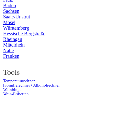
Baden
Sachsen
Saale-Unstrut
Mosel
Württemberg
Hessische Bergstraße
Rheingau
Mittelrhein
Nahe
Franken
Tools
Temperaturrechner
Promillerechner / Alkoholrechner
Weinblogs
Wein-Etiketten