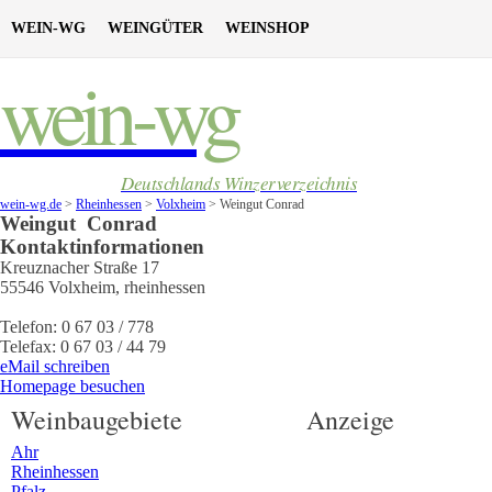
WEIN-WG
WEINGÜTER
WEINSHOP
wein-wg
Deutschlands Winzerverzeichnis
wein-wg.de
>
Rheinhessen
>
Volxheim
>
Weingut Conrad
Weingut
Conrad
Kontaktinformationen
Kreuznacher Straße 17
55546
Volxheim
,
rheinhessen
Telefon:
0 67 03 / 778
Telefax:
0 67 03 / 44 79
eMail schreiben
Homepage besuchen
Weinbaugebiete
Anzeige
Ahr
Rheinhessen
Pfalz