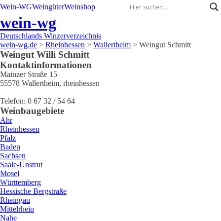
Wein-WG
Weingüter
Weinshop
wein-wg
Deutschlands Winzerverzeichnis
wein-wg.de
>
Rheinhessen
>
Wallertheim
>
Weingut Schmitt
Weingut
Willi
Schmitt
Kontaktinformationen
Mainzer Straße 15
55578
Wallertheim
,
rheinhessen
Telefon:
0 67 32 / 54 64
Weinbaugebiete
Ahr
Rheinhessen
Pfalz
Baden
Sachsen
Saale-Unstrut
Mosel
Württemberg
Hessische Bergstraße
Rheingau
Mittelrhein
Nahe