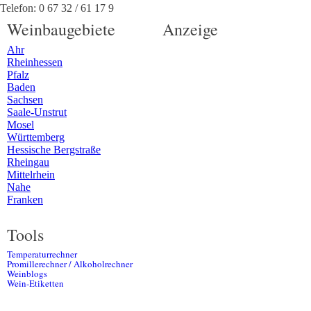
Telefon:
0 67 32 / 61 17 9
Weinbaugebiete
Anzeige
Ahr
Rheinhessen
Pfalz
Baden
Sachsen
Saale-Unstrut
Mosel
Württemberg
Hessische Bergstraße
Rheingau
Mittelrhein
Nahe
Franken
Tools
Temperaturrechner
Promillerechner / Alkoholrechner
Weinblogs
Wein-Etiketten