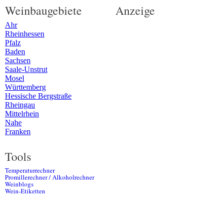
Weinbaugebiete
Anzeige
Ahr
Rheinhessen
Pfalz
Baden
Sachsen
Saale-Unstrut
Mosel
Württemberg
Hessische Bergstraße
Rheingau
Mittelrhein
Nahe
Franken
Tools
Temperaturrechner
Promillerechner / Alkoholrechner
Weinblogs
Wein-Etiketten