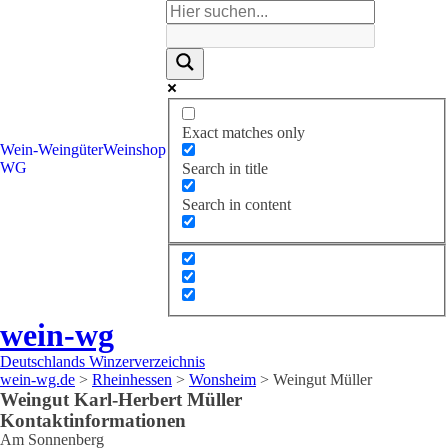
Exact matches only
Wein-
Weingüter
Weinshop
WG
Search in title
Search in content
wein-wg
Deutschlands Winzerverzeichnis
wein-wg.de
>
Rheinhessen
>
Wonsheim
>
Weingut Müller
Weingut
Karl-Herbert
Müller
Kontaktinformationen
Am Sonnenberg