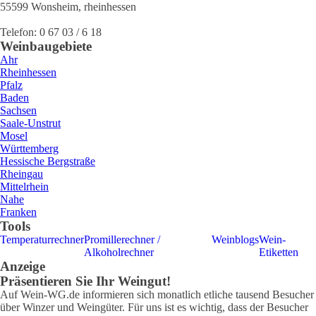
55599
Wonsheim
,
rheinhessen
Telefon:
0 67 03 / 6 18
Weinbaugebiete
Ahr
Rheinhessen
Pfalz
Baden
Sachsen
Saale-Unstrut
Mosel
Württemberg
Hessische Bergstraße
Rheingau
Mittelrhein
Nahe
Franken
Tools
Temperaturrechner
Promillerechner /
Weinblogs
Wein-
Alkoholrechner
Etiketten
Anzeige
Präsentieren Sie Ihr Weingut!
Auf Wein-WG.de informieren sich monatlich etliche tausend Besucher
über Winzer und Weingüter. Für uns ist es wichtig, dass der Besucher