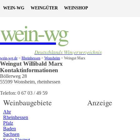
WEIN-WG
WEINGÜTER
WEINSHOP
wein-wg
Deutschlands Winzerverzeichnis
wein-wg.de
>
Rheinhessen
>
Wonsheim
>
Weingut Marx
Weingut
Willibald
Marx
Kontaktinformationen
Böllerweg 28
55599
Wonsheim
,
rheinhessen
Telefon:
0 67 03 / 49 59
Weinbaugebiete
Anzeige
Ahr
Rheinhessen
Pfalz
Baden
Sachsen
Saale-Unstrut