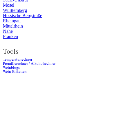
Mosel
Württemberg
Hessische Bergstraße
Rheingau
Mittelrhein
Nahe
Franken
Tools
Temperaturrechner
Promillerechner / Alkoholrechner
Weinblogs
Wein-Etiketten