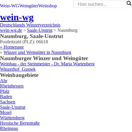
Wein-WG
Weingüter
Weinshop
wein-wg
Deutschlands Winzerverzeichnis
wein-wg.de
>
Saale-Unstrut
>
Naumburg
Naumburg
,
Saale-Unstrut
Postleitzahl (PLZ):
06618
» Homepage
»
Winzer und Weingüter in
Naumburg
Naumburg
er Winzer und Weingüter
Weinbau
- der Steinmeister - Dr. Maria
Wartenberg
Winzerhof
Gussek
Weinbaugebiete
Ahr
Rheinhessen
Pfalz
Baden
Sachsen
Saale-Unstrut
Mosel
Württemberg
Hessische Bergstraße
Rheingau