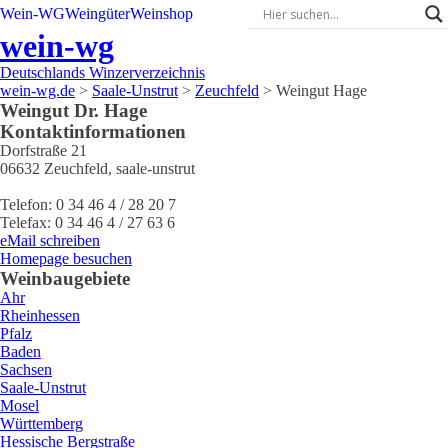
Wein-WG
Weingüter
Weinshop
wein-wg
Deutschlands Winzerverzeichnis
wein-wg.de
>
Saale-Unstrut
>
Zeuchfeld
>
Weingut Hage
Weingut
Dr.
Hage
Kontaktinformationen
Dorfstraße 21
06632
Zeuchfeld
,
saale-unstrut
Telefon:
0 34 46 4 / 28 20 7
Telefax:
0 34 46 4 / 27 63 6
eMail schreiben
Homepage besuchen
Weinbaugebiete
Ahr
Rheinhessen
Pfalz
Baden
Sachsen
Saale-Unstrut
Mosel
Württemberg
Hessische Bergstraße