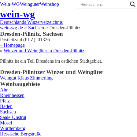
Wein-WG
Weingüter
Weinshop
wein-wg
Deutschlands Winzerverzeichnis
wein-wg.de
>
Sachsen
>
Dresden-Pillnitz
Dresden-Pillnitz
,
Sachsen
Postleitzahl (PLZ):
01326
» Homepage
»
Winzer und Weingüter in
Dresden-Pillnitz
Pillnitz ist ein Teil Dresdens im östlichen Stadtgebiet.
Dresden-Pillnitz
er Winzer und Weingüter
Weingut
Klaus
Zimmerling
Weinbaugebiete
Ahr
Rheinhessen
Pfalz
Baden
Sachsen
Saale-Unstrut
Mosel
Württemberg
Hessische Bergstraße