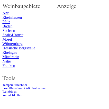
Weinbaugebiete
Anzeige
Ahr
Rheinhessen
Pfalz
Baden
Sachsen
Saale-Unstrut
Mosel
Württemberg
Hessische Bergstraße
Rheingau
Mittelrhein
Nahe
Franken
Tools
Temperaturrechner
Promillerechner / Alkoholrechner
Weinblogs
Wein-Etiketten