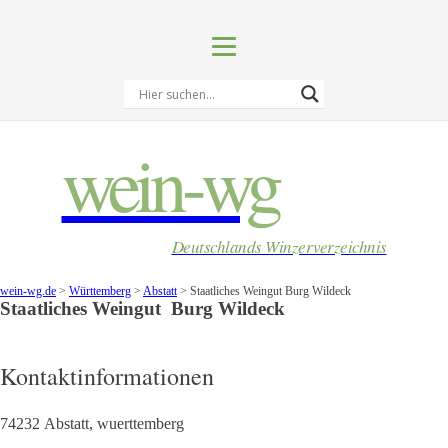
wein-wg
Deutschlands Winzerverzeichnis
wein-wg.de
>
Württemberg
>
Abstatt
>
Staatliches Weingut Burg Wildeck
Staatliches Weingut
Burg Wildeck
Kontaktinformationen
74232
Abstatt
,
wuerttemberg