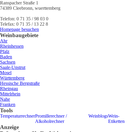
Ranspacher Straße 1
74389
Cleebronn
,
wuerttemberg
Telefon:
0 71 35 / 98 03 0
Telefax:
0 71 35 / 13 22 8
Homepage besuchen
Weinbaugebiete
Ahr
Rheinhessen
Pfalz
Baden
Sachsen
Saale-Unstrut
Mosel
Württemberg
Hessische Bergstraße
Rheingau
Mittelrhein
Nahe
Franken
Tools
Temperaturrechner
Promillerechner /
Weinblogs
Wein-
Alkoholrechner
Etiketten
Anzeige