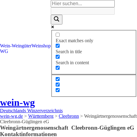
Exact matches only
Wein-
Weingüter
Weinshop
WG
Search in title
Search in content
wein-wg
Deutschlands Winzerverzeichnis
wein-wg.de
>
Württemberg
>
Cleebronn
>
Weingärtnergenossenschaft
Cleebronn-Güglingen eG
Weingärtnergenossenschaft
Cleebronn-Güglingen eG
Kontaktinformationen