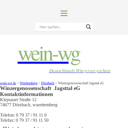
wein-wg
Deutschlands Winzerverzeichnis
wein-wg.de
>
Württemberg
>
Dörzbach
>
Winzergenossenschaft Jagsttal eG
Winzergenossenschaft
Jagsttal eG
Kontaktinformationen
Klepsauer Straße 12
74677
Dörzbach
,
wuerttemberg
Telefon:
0 79 37 / 91 11 0
Telefax:
0 79 37 / 91 11 50