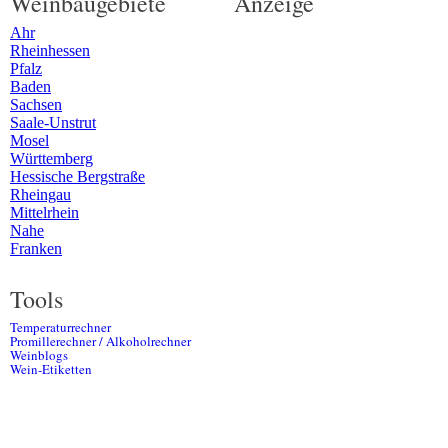
Weinbaugebiete
Anzeige
Ahr
Rheinhessen
Pfalz
Baden
Sachsen
Saale-Unstrut
Mosel
Württemberg
Hessische Bergstraße
Rheingau
Mittelrhein
Nahe
Franken
Tools
Temperaturrechner
Promillerechner / Alkoholrechner
Weinblogs
Wein-Etiketten