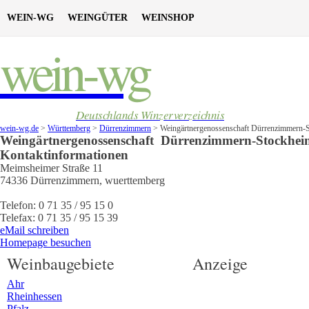
WEIN-WG
WEINGÜTER
WEINSHOP
wein-wg
Deutschlands Winzerverzeichnis
wein-wg.de
>
Württemberg
>
Dürrenzimmern
>
Weingärtnergenossenschaft Dürrenzimmern-
Weingärtnergenossenschaft
Dürrenzimmern-Stockhei
Kontaktinformationen
Meimsheimer Straße 11
74336
Dürrenzimmern
,
wuerttemberg
Telefon:
0 71 35 / 95 15 0
Telefax:
0 71 35 / 95 15 39
eMail schreiben
Homepage besuchen
Weinbaugebiete
Anzeige
Ahr
Rheinhessen
Pfalz