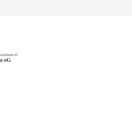
Stockheim eG
m eG