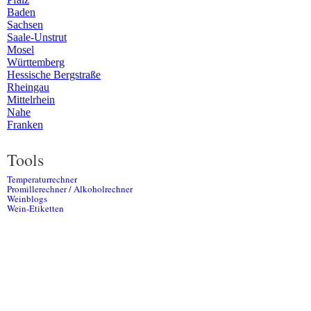
Baden
Sachsen
Saale-Unstrut
Mosel
Württemberg
Hessische Bergstraße
Rheingau
Mittelrhein
Nahe
Franken
Tools
Temperaturrechner
Promillerechner / Alkoholrechner
Weinblogs
Wein-Etiketten