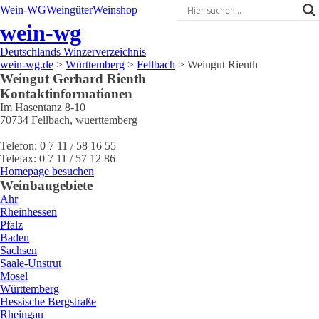
Wein-WG
Weingüter
Weinshop
wein-wg
Deutschlands Winzerverzeichnis
wein-wg.de
>
Württemberg
>
Fellbach
>
Weingut Rienth
Weingut
Gerhard
Rienth
Kontaktinformationen
Im Hasentanz 8-10
70734
Fellbach
,
wuerttemberg
Telefon:
0 7 11 / 58 16 55
Telefax:
0 7 11 / 57 12 86
Homepage besuchen
Weinbaugebiete
Ahr
Rheinhessen
Pfalz
Baden
Sachsen
Saale-Unstrut
Mosel
Württemberg
Hessische Bergstraße
Rheingau