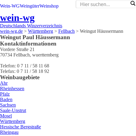
Wein-WG
Weingüter
Weinshop
wein-wg
Deutschlands Winzerverzeichnis
wein-wg.de
>
Württemberg
>
Fellbach
>
Weingut Häussermann
Weingut
Paul
Häussermann
Kontaktinformationen
Vordere Straße 21
70734
Fellbach
,
wuerttemberg
Telefon:
0 7 11 / 58 11 68
Telefax:
0 7 11 / 58 18 92
Weinbaugebiete
Ahr
Rheinhessen
Pfalz
Baden
Sachsen
Saale-Unstrut
Mosel
Württemberg
Hessische Bergstraße
Rheingau