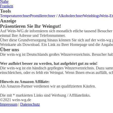
Nahe
Franken
Tools
Temperaturrechner
Promillerechner / Alkoholrechner
Weinblogs
Wein-Et
Anzeige
Präsentieren Sie Ihr Weingut!
Auf Wein-WG.de informieren sich monatlich etliche tausend Besucher ü
einmal Ihre Adresse und Telefonnummer.
Über diese Grundversorgung hinaus können Sie sich auf der wein-wg pr
Weinkarte als Download. Ein Link zu Ihrer Homepage und die Angabe 
Über uns
Die wein-wg ist Deutschlands großes Winzerverzeichnis. Besucher ha
Wer aufhört besser zu werden, hat aufgehört gut zu sein!
Die wein-wg ist ein händisch gepflegtes Winzerverzeichnis. Dazu samm
einschleichen, oder es fehlt ein Weingut. Wenn Ihnen etwas auffällt, sc
Hinweis zu Amazon Affiliate:
Als Amazon-Partner verdienen wir an qualifizierten Käufen.
Die mit * markierten Links sind Werbung / Affiliatelinks.
©2021 wein-wg.de
Impressum
|
Datenschutz