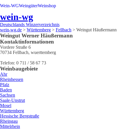
Wein-WG
Weingüter
Weinshop
wein-wg
Deutschlands Winzerverzeichnis
wein-wg.de
>
Württemberg
>
Fellbach
>
Weingut Häußermann
Weingut
Werner
Häußermann
Kontaktinformationen
Vordere Straße 6
70734
Fellbach
,
wuerttemberg
Telefon:
0 711 / 58 67 73
Weinbaugebiete
Ahr
Rheinhessen
Pfalz
Baden
Sachsen
Saale-Unstrut
Mosel
Württemberg
Hessische Bergstraße
Rheingau
Mittelrhein