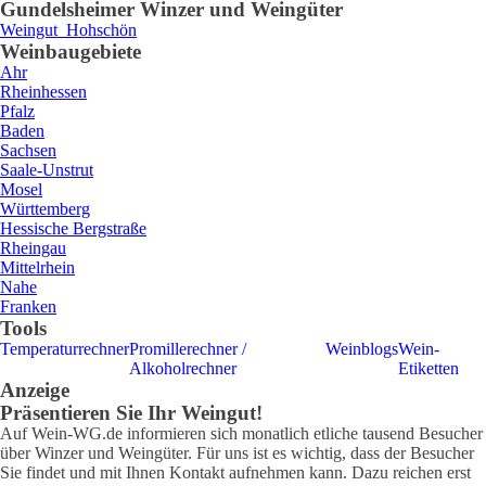
Gundelsheim
er Winzer und Weingüter
Weingut
Hohschön
Weinbaugebiete
Ahr
Rheinhessen
Pfalz
Baden
Sachsen
Saale-Unstrut
Mosel
Württemberg
Hessische Bergstraße
Rheingau
Mittelrhein
Nahe
Franken
Tools
Temperaturrechner
Promillerechner /
Weinblogs
Wein-
Alkoholrechner
Etiketten
Anzeige
Präsentieren Sie Ihr Weingut!
Auf Wein-WG.de informieren sich monatlich etliche tausend Besucher
über Winzer und Weingüter. Für uns ist es wichtig, dass der Besucher
Sie findet und mit Ihnen Kontakt aufnehmen kann. Dazu reichen erst