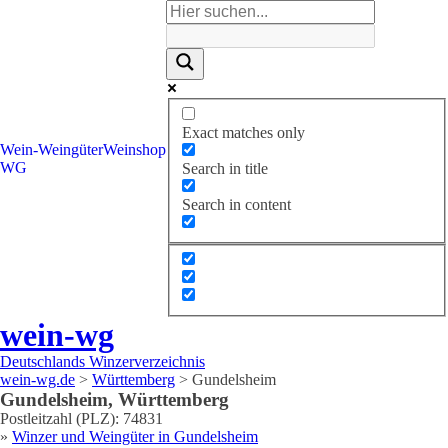
Exact matches only
Wein-
Weingüter
Weinshop
WG
Search in title
Search in content
wein-wg
Deutschlands Winzerverzeichnis
wein-wg.de
>
Württemberg
>
Gundelsheim
Gundelsheim
,
Württemberg
Postleitzahl (PLZ):
74831
»
Winzer und Weingüter in
Gundelsheim