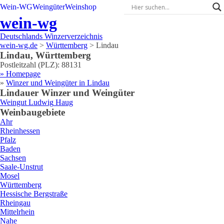
Wein-WG
Weingüter
Weinshop
wein-wg
Deutschlands Winzerverzeichnis
wein-wg.de
>
Württemberg
>
Lindau
Lindau
,
Württemberg
Postleitzahl (PLZ):
88131
» Homepage
»
Winzer und Weingüter in
Lindau
Lindau
er Winzer und Weingüter
Weingut
Ludwig
Haug
Weinbaugebiete
Ahr
Rheinhessen
Pfalz
Baden
Sachsen
Saale-Unstrut
Mosel
Württemberg
Hessische Bergstraße
Rheingau
Mittelrhein
Nahe