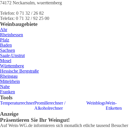
74172
Neckarsulm
,
wuerttemberg
Telefon:
0 71 32 / 26 82
Telefax:
0 71 32 / 92 25 00
Weinbaugebiete
Ahr
Rheinhessen
Pfalz
Baden
Sachsen
Saale-Unstrut
Mosel
Württemberg
Hessische Bergstraße
Rheingau
Mittelrhein
Nahe
Franken
Tools
Temperaturrechner
Promillerechner /
Weinblogs
Wein-
Alkoholrechner
Etiketten
Anzeige
Präsentieren Sie Ihr Weingut!
Auf Wein-WG.de informieren sich monatlich etliche tausend Besucher