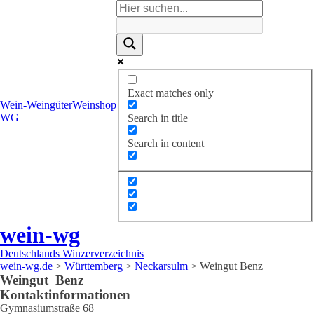
Exact matches only
Wein-
Weingüter
Weinshop
WG
Search in title
Search in content
wein-wg
Deutschlands Winzerverzeichnis
wein-wg.de
>
Württemberg
>
Neckarsulm
>
Weingut Benz
Weingut
Benz
Kontaktinformationen
Gymnasiumstraße 68