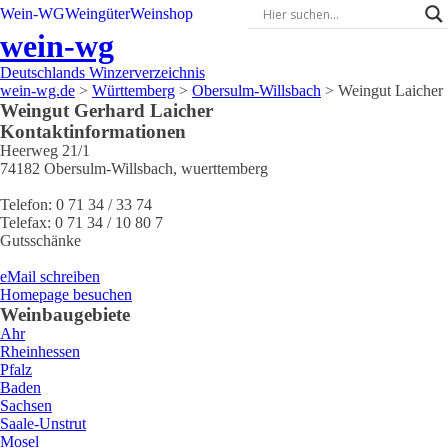
Wein-WG
Weingüter
Weinshop
wein-wg
Deutschlands Winzerverzeichnis
wein-wg.de
>
Württemberg
>
Obersulm-Willsbach
>
Weingut Laicher
Weingut
Gerhard
Laicher
Kontaktinformationen
Heerweg 21/1
74182
Obersulm-Willsbach
,
wuerttemberg
Telefon:
0 71 34 / 33 74
Telefax:
0 71 34 / 10 80 7
Gutsschänke
eMail schreiben
Homepage besuchen
Weinbaugebiete
Ahr
Rheinhessen
Pfalz
Baden
Sachsen
Saale-Unstrut
Mosel