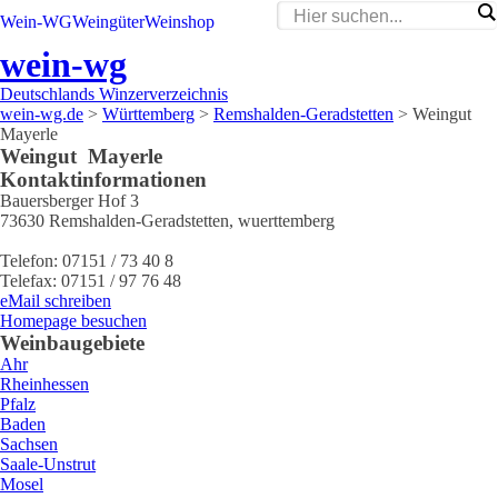
Wein-WG
Weingüter
Weinshop
wein-wg
Deutschlands Winzerverzeichnis
wein-wg.de
>
Württemberg
>
Remshalden-Geradstetten
>
Weingut
Mayerle
Weingut
Mayerle
Kontaktinformationen
Bauersberger Hof 3
73630
Remshalden-Geradstetten
,
wuerttemberg
Telefon:
07151 / 73 40 8
Telefax:
07151 / 97 76 48
eMail schreiben
Homepage besuchen
Weinbaugebiete
Ahr
Rheinhessen
Pfalz
Baden
Sachsen
Saale-Unstrut
Mosel