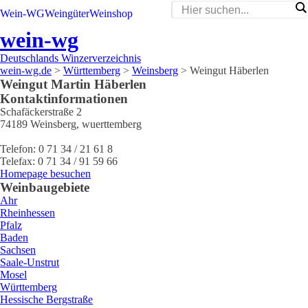
Wein-WG
Weingüter
Weinshop
wein-wg
Deutschlands Winzerverzeichnis
wein-wg.de
>
Württemberg
>
Weinsberg
>
Weingut Häberlen
Weingut
Martin
Häberlen
Kontaktinformationen
Schafäckerstraße 2
74189
Weinsberg
,
wuerttemberg
Telefon:
0 71 34 / 21 61 8
Telefax:
0 71 34 / 91 59 66
Homepage besuchen
Weinbaugebiete
Ahr
Rheinhessen
Pfalz
Baden
Sachsen
Saale-Unstrut
Mosel
Württemberg
Hessische Bergstraße