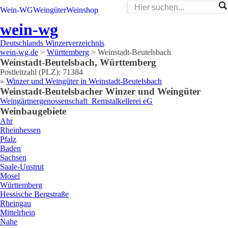
Wein-WG
Weingüter
Weinshop
wein-wg
Deutschlands Winzerverzeichnis
wein-wg.de
>
Württemberg
>
Weinstadt-Beutelsbach
Weinstadt-Beutelsbach
,
Württemberg
Postleitzahl (PLZ):
71384
»
Winzer und Weingüter in
Weinstadt-Beutelsbach
Weinstadt-Beutelsbach
er Winzer und Weingüter
Weingärtnergenossenschaft
Remstalkellerei eG
Weinbaugebiete
Ahr
Rheinhessen
Pfalz
Baden
Sachsen
Saale-Unstrut
Mosel
Württemberg
Hessische Bergstraße
Rheingau
Mittelrhein
Nahe