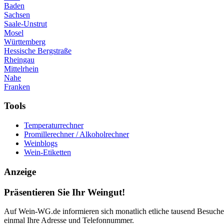
Baden
Sachsen
Saale-Unstrut
Mosel
Württemberg
Hessische Bergstraße
Rheingau
Mittelrhein
Nahe
Franken
Tools
Temperaturrechner
Promillerechner / Alkoholrechner
Weinblogs
Wein-Etiketten
Anzeige
Präsentieren Sie Ihr Weingut!
Auf Wein-WG.de informieren sich monatlich etliche tausend Besucher 
einmal Ihre Adresse und Telefonnummer.