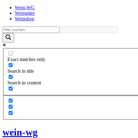
Wein-WG
Weingüter
Weinshop
Exact matches only
Search in title
Search in content
wein-wg