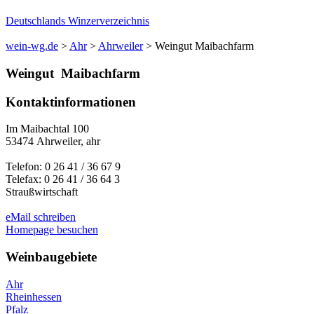
Deutschlands Winzerverzeichnis
wein-wg.de
>
Ahr
>
Ahrweiler
>
Weingut Maibachfarm
Weingut
Maibachfarm
Kontaktinformationen
Im Maibachtal 100
53474
Ahrweiler
,
ahr
Telefon:
0 26 41 / 36 67 9
Telefax:
0 26 41 / 36 64 3
Straußwirtschaft
eMail schreiben
Homepage besuchen
Weinbaugebiete
Ahr
Rheinhessen
Pfalz