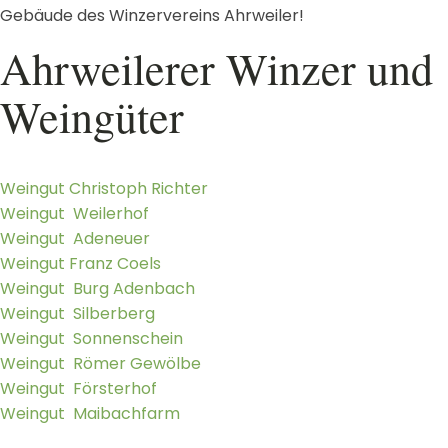
Gebäude des Winzervereins Ahrweiler!
Ahrweiler
er Winzer und
Weingüter
Weingut
Christoph
Richter
Weingut
Weilerhof
Weingut
Adeneuer
Weingut
Franz
Coels
Weingut
Burg Adenbach
Weingut
Silberberg
Weingut
Sonnenschein
Weingut
Römer Gewölbe
Weingut
Försterhof
Weingut
Maibachfarm